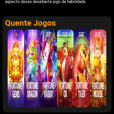
aspecto desse desafiante jogo de habilidade.
Quente Jogos