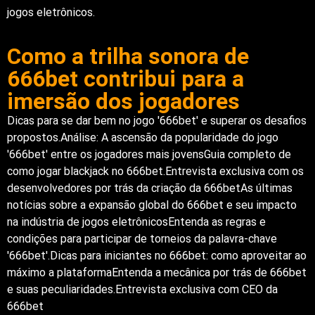
jogos eletrônicos.
Como a trilha sonora de
666bet contribui para a
imersão dos jogadores
Dicas para se dar bem no jogo '666bet' e superar os desafios
propostos.Análise: A ascensão da popularidade do jogo
'666bet' entre os jogadores mais jovensGuia completo de
como jogar blackjack no 666bet.Entrevista exclusiva com os
desenvolvedores por trás da criação da 666betAs últimas
notícias sobre a expansão global do 666bet e seu impacto
na indústria de jogos eletrônicosEntenda as regras e
condições para participar de torneios da palavra-chave
'666bet'.Dicas para iniciantes no 666bet: como aproveitar ao
máximo a plataformaEntenda a mecânica por trás de 666bet
e suas peculiaridades.Entrevista exclusiva com CEO da
666bet