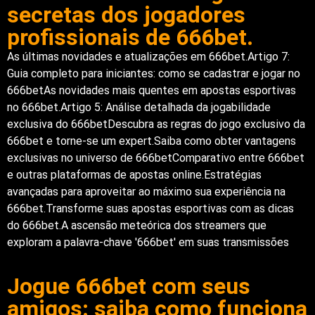
secretas dos jogadores
profissionais de 666bet.
As últimas novidades e atualizações em 666bet.Artigo 7:
Guia completo para iniciantes: como se cadastrar e jogar no
666betAs novidades mais quentes em apostas esportivas
no 666bet.Artigo 5: Análise detalhada da jogabilidade
exclusiva do 666betDescubra as regras do jogo exclusivo da
666bet e torne-se um expert.Saiba como obter vantagens
exclusivas no universo de 666betComparativo entre 666bet
e outras plataformas de apostas online.Estratégias
avançadas para aproveitar ao máximo sua experiência na
666bet.Transforme suas apostas esportivas com as dicas
do 666bet.A ascensão meteórica dos streamers que
exploram a palavra-chave '666bet' em suas transmissões
Jogue 666bet com seus
amigos: saiba como funciona