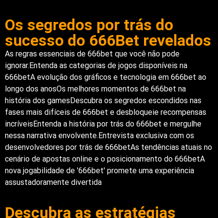
Os segredos por trás do
sucesso do 666Bet revelados
As regras essenciais de 666bet que você não pode
ignorar.Entenda as categorias de jogos disponíveis na
666betA evolução dos gráficos e tecnologia em 666bet ao
longo dos anosOs melhores momentos de 666bet na
história dos gamesDescubra os segredos escondidos nas
fases mais difíceis de 666bet e desbloqueie recompensas
incríveisEntenda a história por trás do 666bet e mergulhe
nessa narrativa envolvente.Entrevista exclusiva com os
desenvolvedores por trás de 666betAs tendências atuais no
cenário de apostas online e o posicionamento do 666betA
nova jogabilidade de '666bet' promete uma experiência
assustadoramente divertida
Descubra as estratégias