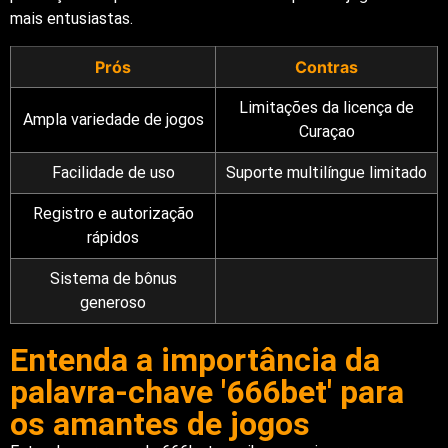
mais entusiastas.
Prós
Contras
Limitações da licença de
Ampla variedade de jogos
Curaçao
Facilidade de uso
Suporte multilíngue limitado
Registro e autorização
rápidos
Sistema de bônus
generoso
Entenda a importância da
palavra-chave '666bet' para
os amantes de jogos